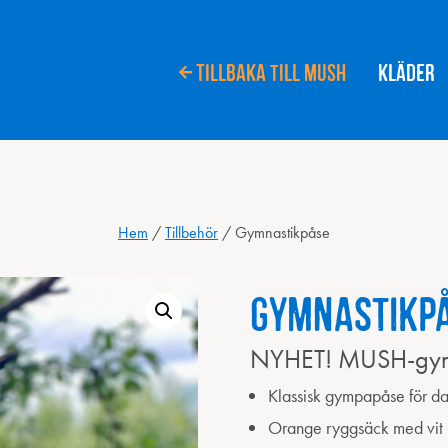
Tillbaka till MUSH
Kläder
Hem
/
Tillbehör
/
Gymnastikpåse
Gymnastikp
NYHET! MUSH-gy
Klassisk gympapåse för dag
Orange ryggsäck med vit 