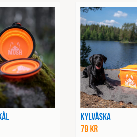
kål
Kylväska
79
kr