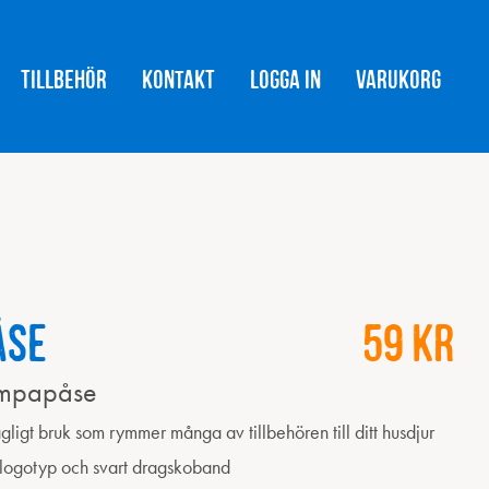
Tillbehör
Kontakt
Logga in
Varukorg
åse
59
kr
mpapåse
ligt bruk som rymmer många av tillbehören till ditt husdjur
logotyp och svart dragskoband